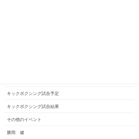
SLEDGE HAMMER
SOUL IN THE RING
TITANS NEOS
WINNERS
アマチュアキックボクシング
お知らせ
キックボクシングプロ選手
キックボクシング試合予定
キックボクシング試合結果
その他のイベント
勝岡 健