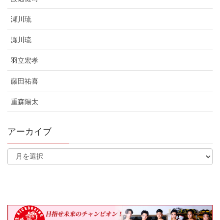
瀬川琉
瀬川琉
羽立宏孝
藤田祐喜
重森陽太
アーカイブ