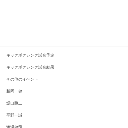
WINNERS
アマチュアキックボクシング
お知らせ
キックボクシングプロ選手
キックボクシング試合予定
キックボクシング試合結果
その他のイベント
勝岡 健
堀口跳二
平野一誠
渡辺健司