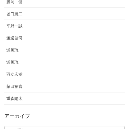
勝岡 健
堀口跳二
平野一誠
渡辺健司
瀬川琉
瀬川琉
羽立宏孝
藤田祐喜
重森陽太
アーカイブ