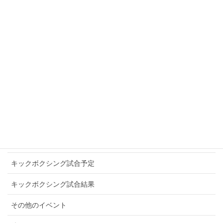
SLEDGE HAMMER
SOUL IN THE RING
TITANS NEOS
WINNERS
アマチュアキックボクシング
お知らせ
キックボクシングプロ選手
キックボクシング試合予定
キックボクシング試合結果
その他のイベント