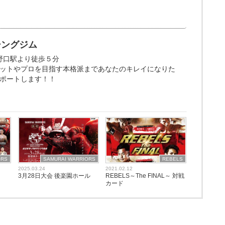
シングジム
矢野口駅より徒歩５分
ットやプロを目指す本格派まであなたのキレイになりた
ポートします！！
ORS
SAMURAI WARRIORS
REBELS
2025.03.24
2021.02.12
3月28日大会 後楽園ホール
REBELS～The FINAL～ 対戦
カード