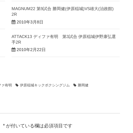
MAGNUM22 第9試合 勝岡健(伊原稲城)VS雄大(治政館)
2R
2010年3月8日
ATTACK13 ディファ有明 第3試合 伊原稲城伊野康弘選
手2R
2010年2月22日
ファ有明
伊原稲城キックボクシングジム
勝岡健
。
*
が付いている欄は必須項目です