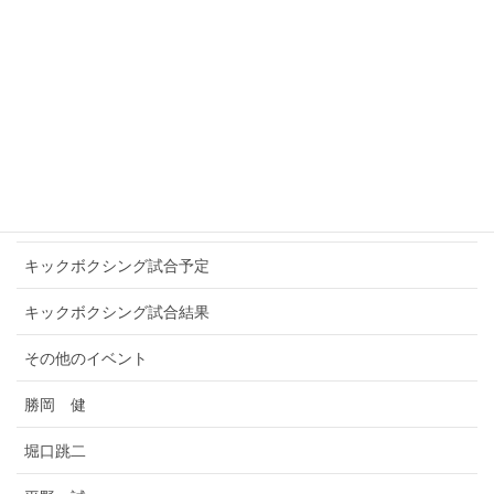
TITANS NEOS
WINNERS
アマチュアキックボクシング
お知らせ
キックボクシングプロ選手
キックボクシング試合予定
キックボクシング試合結果
その他のイベント
勝岡 健
堀口跳二