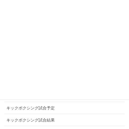
SAMURAI WARRIORS
SLEDGE HAMMER
SOUL IN THE RING
TITANS NEOS
WINNERS
アマチュアキックボクシング
お知らせ
キックボクシングプロ選手
キックボクシング試合予定
キックボクシング試合結果