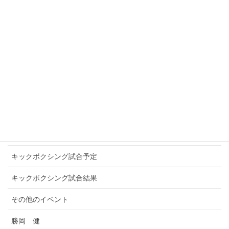
SLEDGE HAMMER
SOUL IN THE RING
TITANS NEOS
WINNERS
アマチュアキックボクシング
お知らせ
キックボクシングプロ選手
キックボクシング試合予定
キックボクシング試合結果
その他のイベント
勝岡 健