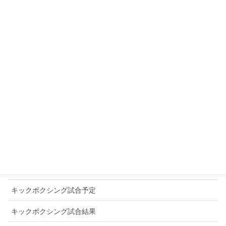
SAMURAI WARRIORS
SLEDGE HAMMER
SOUL IN THE RING
TITANS NEOS
WINNERS
アマチュアキックボクシング
お知らせ
キックボクシングプロ選手
キックボクシング試合予定
キックボクシング試合結果