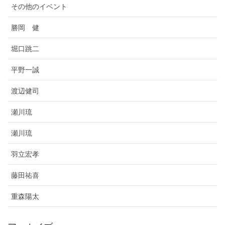
その他のイベント
勝岡 健
堀口跳二
平野一誠
渡辺健司
瀬川琉
瀬川琉
羽立宏孝
藤田祐喜
重森陽太