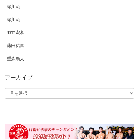
瀬川琉
瀬川琉
羽立宏孝
藤田祐喜
重森陽太
アーカイブ