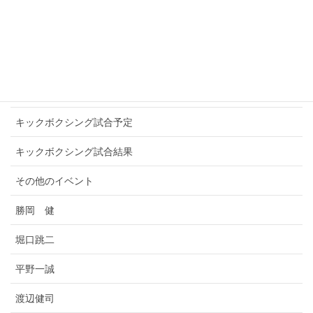
WINNERS
アマチュアキックボクシング
お知らせ
キックボクシングプロ選手
キックボクシング試合予定
キックボクシング試合結果
その他のイベント
勝岡 健
堀口跳二
平野一誠
渡辺健司