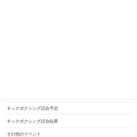
SAMURAI WARRIORS
SLEDGE HAMMER
SOUL IN THE RING
TITANS NEOS
WINNERS
アマチュアキックボクシング
お知らせ
キックボクシングプロ選手
キックボクシング試合予定
キックボクシング試合結果
その他のイベント