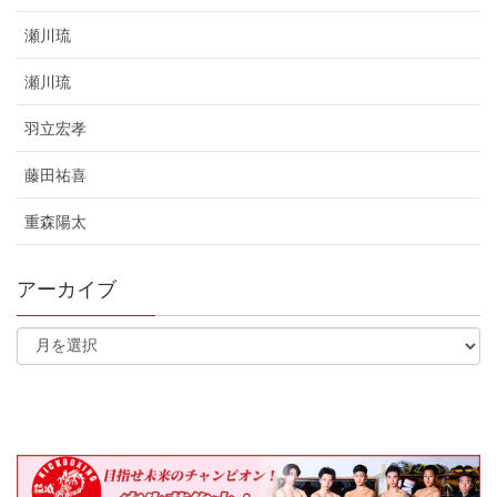
瀬川琉
瀬川琉
羽立宏孝
藤田祐喜
重森陽太
アーカイブ