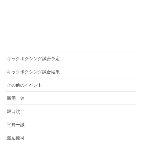
WINNERS
アマチュアキックボクシング
お知らせ
キックボクシングプロ選手
キックボクシング試合予定
キックボクシング試合結果
その他のイベント
勝岡 健
堀口跳二
平野一誠
渡辺健司