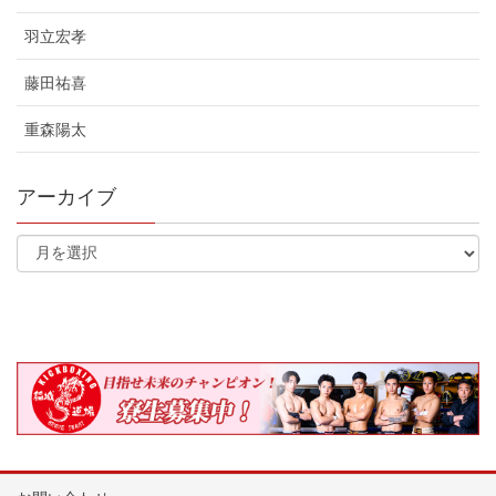
羽立宏孝
藤田祐喜
重森陽太
アーカイブ