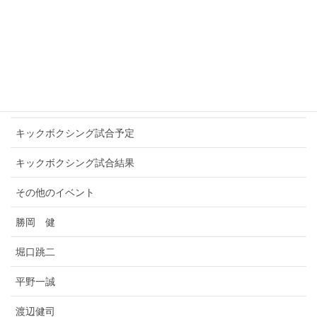
WINNERS
アマチュアキックボクシング
お知らせ
キックボクシングプロ選手
キックボクシング試合予定
キックボクシング試合結果
その他のイベント
勝岡 健
堀口跳二
平野一誠
渡辺健司