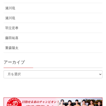
瀬川琉
瀬川琉
羽立宏孝
藤田祐喜
重森陽太
アーカイブ