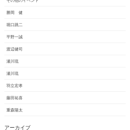
その他のイベント
勝岡 健
堀口跳二
平野一誠
渡辺健司
瀬川琉
瀬川琉
羽立宏孝
藤田祐喜
重森陽太
アーカイブ