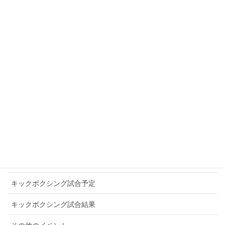
SAMURAI WARRIORS
SLEDGE HAMMER
SOUL IN THE RING
TITANS NEOS
WINNERS
アマチュアキックボクシング
お知らせ
キックボクシングプロ選手
キックボクシング試合予定
キックボクシング試合結果